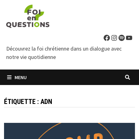
Passer
au
contenu
Facebook
Instagra
Spotif
You
Découvrez la foi chrétienne dans un dialogue avec
notre vie quotidienne
MENU
ÉTIQUETTE :
ADN