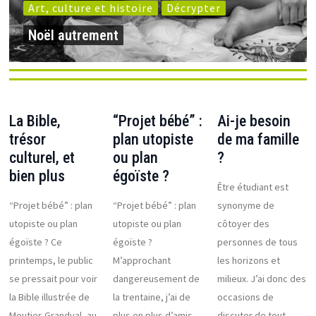
Art, culture et histoire
Décrypter
Noël autrement
La Bible,
“Projet bébé” :
Ai-je besoin
trésor
plan utopiste
de ma famille
culturel, et
ou plan
?
bien plus
égoïste ?
Être étudiant est
“Projet bébé” : plan
“Projet bébé” : plan
synonyme de
utopiste ou plan
utopiste ou plan
côtoyer des
égoïste ? Ce
égoïste ?
personnes de tous
printemps, le public
M’approchant
les horizons et
se pressait pour voir
dangereusement de
milieux. J’ai donc des
la Bible illustrée de
la trentaine, j’ai de
occasions de
Moutier-Grandval, au
plus en plus d’amis
discuter de tout