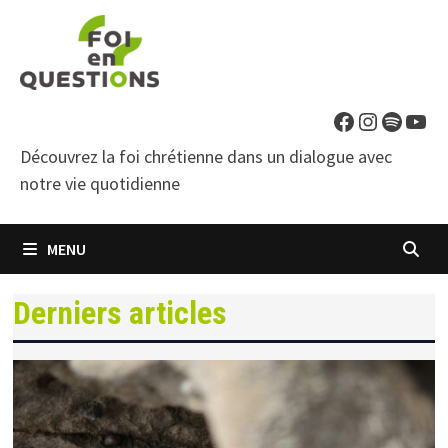
Passer
au
contenu
Facebook
Instagra
Spotif
You
Découvrez la foi chrétienne dans un dialogue avec
notre vie quotidienne
MENU
Derniers articles