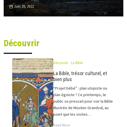
Juin 29, 2022
Découvrir
Découvrir
La Bible
La Bible, trésor culturel, et
bien plus
“Projet bébé” : plan utopiste ou
plan égoïste ? Ce printemps, le
public se pressait pour voir la Bible
illustrée de Moutier-Grandval, au
point que les visites…
Read More