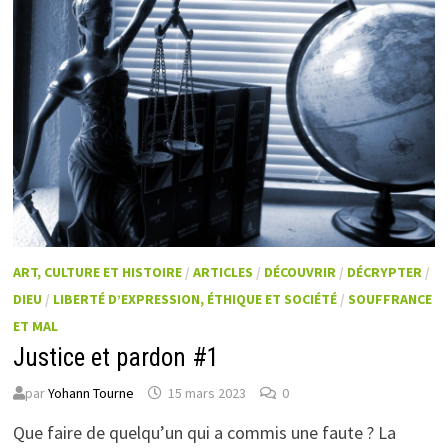
ART, CULTURE ET HISTOIRE
/
ARTICLES
/
DÉCOUVRIR
/
DÉCRYPTER
/
DIEU
/
LIBERTÉ D’EXPRESSION, ÉTHIQUE ET SOCIÉTÉ
/
SOUFFRANCE
ET MAL
Justice et pardon #1
par
Yohann Tourne
15 mars 2023
0
Que faire de quelqu’un qui a commis une faute ? La