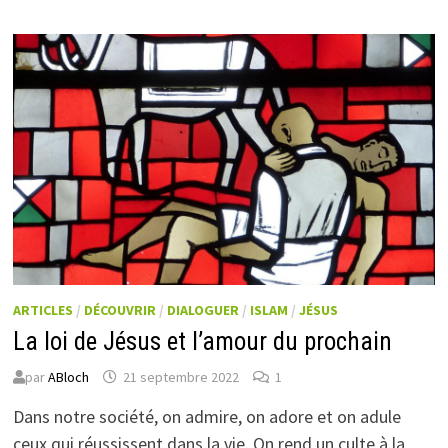
ARTICLES
/
DÉCOUVRIR
/
DIALOGUER
/
ISLAM
/
JÉSUS
La loi de Jésus et l’amour du prochain
par
ABloch
21 septembre 2022
1
Dans notre société, on admire, on adore et on adule
ceux qui réussissent dans la vie. On rend un culte à la