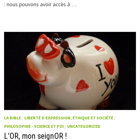
: nous pouvons avoir accès à …
LA BIBLE
/
LIBERTÉ D’EXPRESSION, ÉTHIQUE ET SOCIÉTÉ
/
PHILOSOPHIE - SCIENCE ET FOI
/
UNCATEGORIZED
L’OR, mon seignOR !