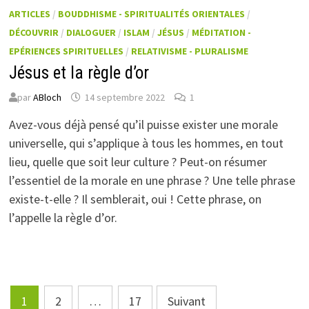
ARTICLES
/
BOUDDHISME - SPIRITUALITÉS ORIENTALES
/
DÉCOUVRIR
/
DIALOGUER
/
ISLAM
/
JÉSUS
/
MÉDITATION -
EPÉRIENCES SPIRITUELLES
/
RELATIVISME - PLURALISME
Jésus et la règle d’or
par
ABloch
14 septembre 2022
1
Avez-vous déjà pensé qu’il puisse exister une morale
universelle, qui s’applique à tous les hommes, en tout
lieu, quelle que soit leur culture ? Peut-on résumer
l’essentiel de la morale en une phrase ? Une telle phrase
existe-t-elle ? Il semblerait, oui ! Cette phrase, on
l’appelle la règle d’or.
Pagination
1
2
…
17
Suivant