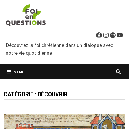
Passer
au
contenu
Facebook
Instagra
Spotif
You
Découvrez la foi chrétienne dans un dialogue avec
notre vie quotidienne
MENU
CATÉGORIE :
DÉCOUVRIR