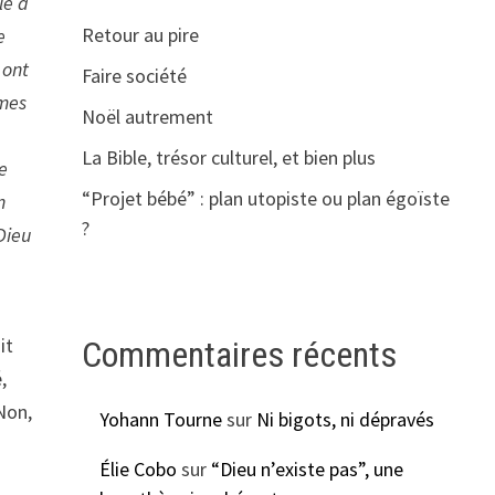
le a
Retour au pire
e
 ont
Faire société
imes
Noël autrement
La Bible, trésor culturel, et bien plus
e
“Projet bébé” : plan utopiste ou plan égoïste
n
?
Dieu
it
Commentaires récents
,
 Non,
Yohann Tourne
sur
Ni bigots, ni dépravés
Élie Cobo
sur
“Dieu n’existe pas”, une