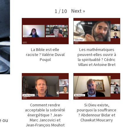
Next
»
1
/
10
La Bible est-elle
Les mathématiques
raciste ? Valérie Duval
peuvent-elles ouvrir à
Poujol
la spiritualité ? Cédric
Villani et Antoine Bret
Comment rendre
Si Dieu existe,
acceptable la sobriété
pourquoi la souffrance
énergétique ? Jean-
? Abdennour Bidar et
e ou
Marc Jancovici et
Chawkat Moucarry
Jean-François Mouhot