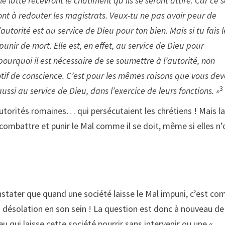
 lutte recevront le châtiment qu’ils se seront attiré. Car ce 
 ont à redouter les magistrats. Veux-tu ne pas avoir peur de
l’autorité est au service de Dieu pour ton bien. Mais si tu fais l
punir de mort. Elle est, en effet, au service de Dieu pour
 pourquoi il est nécessaire de se soumettre à l’autorité, non
tif de conscience. C’est pour les mêmes raisons que vous dev
3
ussi au service de Dieu, dans l’exercice de leurs fonctions. »
utorités romaines… qui persécutaient les chrétiens ! Mais l
e combattre et punir le Mal comme il se doit, même si elles n’
nstater que quand une société laisse le Mal impuni, c’est c
a désolation en son sein ! La question est donc à nouveau de
eu qui laisse cette société pourrir sans intervenir ou une «