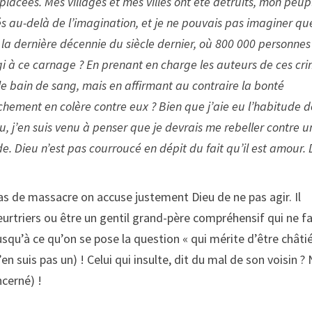
placées. Mes villages et mes villes ont été détruits, mon peup
és au-delà de l’imagination, et je ne pouvais pas imaginer qu
la dernière décennie du siècle dernier, où 800 000 personnes
gi à ce carnage ? En prenant en charge les auteurs de ces cr
e bain de sang, mais en affirmant au contraire la bonté
chement en colère contre eux ? Bien que j’aie eu l’habitude d
u, j’en suis venu à penser que je devrais me rebeller contre u
. Dieu n’est pas courroucé en dépit du fait qu’il est amour. 
as de massacre on accuse justement Dieu de ne pas agir. Il
 meurtriers ou être un gentil grand-père compréhensif qui ne fa
squ’à ce qu’on se pose la question « qui mérite d’être châtié
n suis pas un) ! Celui qui insulte, dit du mal de son voisin ?
ncerné) !