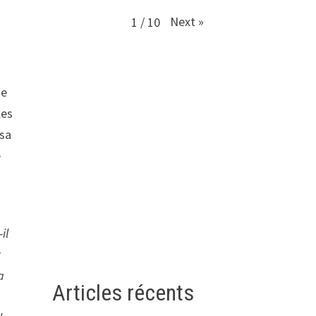
Next
»
1
/
10
de
les
 sa
e
il
t
a
Articles récents