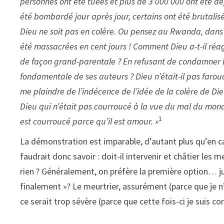
personnes ont été tuées et plus de 3 000 000 ont été dé
été bombardé jour après jour, certains ont été brutalis
Dieu ne soit pas en colère. Ou pensez au Rwanda, dans 
été massacrées en cent jours ! Comment Dieu a-t-il réa
de façon grand-parentale ? En refusant de condamner l
fondamentale de ses auteurs ? Dieu n’était-il pas farou
me plaindre de l’indécence de l’idée de la colère de Die
Dieu qui n’était pas courroucé à la vue du mal du monde
1
est courroucé parce qu’il est amour. »
La démonstration est imparable, d’autant plus qu’en c
faudrait donc savoir : doit-il intervenir et châtier les
rien ? Généralement, on préfère la première option… ju
finalement »? Le meurtrier, assurément (parce que je n’e
ce serait trop sévère (parce que cette fois-ci je suis co