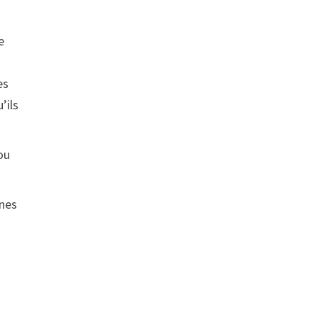
e
es
’ils
ou
nnes