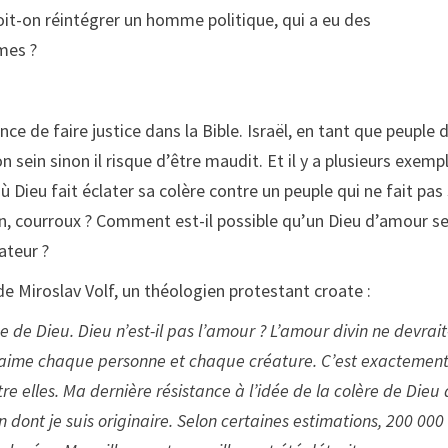
Doit-on réintégrer un homme politique, qui a eu des
mes ?
ce de faire justice dans la Bible. Israël, en tant que peuple 
n sein sinon il risque d’être maudit. Et il y a plusieurs exemp
 Dieu fait éclater sa colère contre un peuple qui ne fait pas
on, courroux ? Comment est-il possible qu’un Dieu d’amour s
ateur ?
e Miroslav Volf, un théologien protestant croate :
e de Dieu. Dieu n’est-il pas l’amour ? L’amour divin ne devrait-
eu aime chaque personne et chaque créature. C’est exactemen
e elles. Ma dernière résistance à l’idée de la colère de Dieu 
n dont je suis originaire. Selon certaines estimations, 200 000