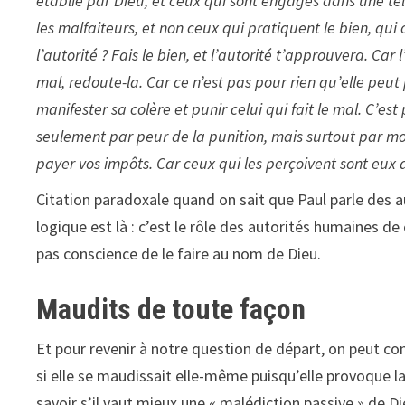
établie par Dieu, et ceux qui sont engagés dans une telle
les malfaiteurs, et non ceux qui pratiquent le bien, qui
l’autorité ? Fais le bien, et l’autorité t’approuvera. Car 
mal, redoute-la. Car ce n’est pas pour rien qu’elle peut 
manifester sa colère et punir celui qui fait le mal. C’est
seulement par peur de la punition, mais surtout par mo
payer vos impôts. Car ceux qui les perçoivent sont eux a
Citation paradoxale quand on sait que Paul parle des a
logique est là : c’est le rôle des autorités humaines d
pas conscience de le faire au nom de Dieu.
Maudits de toute façon
Et pour revenir à notre question de départ, on peut co
si elle se maudissait elle-même puisqu’elle provoque l
savoir s’il vaut mieux une « malédiction passive » de Di