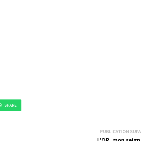
SHARE
PUBLICATION SUI
L’OR, mon seign