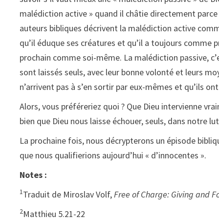
malédiction active » quand il châtie directement parce 
auteurs bibliques décrivent la malédiction active comm
qu’il éduque ses créatures et qu’il a toujours comme 
prochain comme soi-même. La malédiction passive, c’es
sont laissés seuls, avec leur bonne volonté et leurs mo
n’arrivent pas à s’en sortir par eux-mêmes et qu’ils ont
Alors, vous préféreriez quoi ? Que Dieu intervienne vra
bien que Dieu nous laisse échouer, seuls, dans notre lu
La prochaine fois, nous décrypterons un épisode bibli
que nous qualifierions aujourd’hui « d’innocentes ».
Notes :
1
Traduit de Miroslav Volf,
Free of Charge: Giving and Fo
2
Matthieu 5.21-22