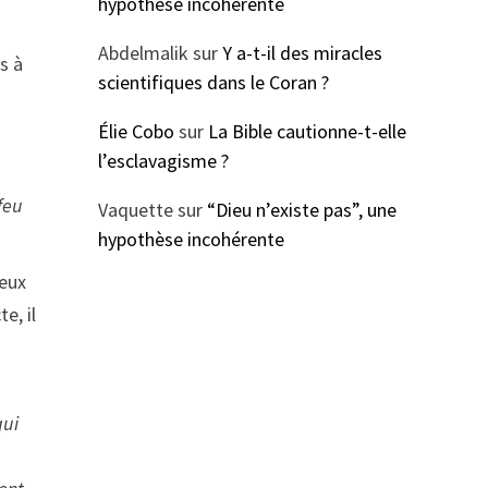
hypothèse incohérente
Abdelmalik
sur
Y a-t-il des miracles
s à
scientifiques dans le Coran ?
Élie Cobo
sur
La Bible cautionne-t-elle
l’esclavagisme ?
 feu
Vaquette
sur
“Dieu n’existe pas”, une
hypothèse incohérente
yeux
e, il
qui