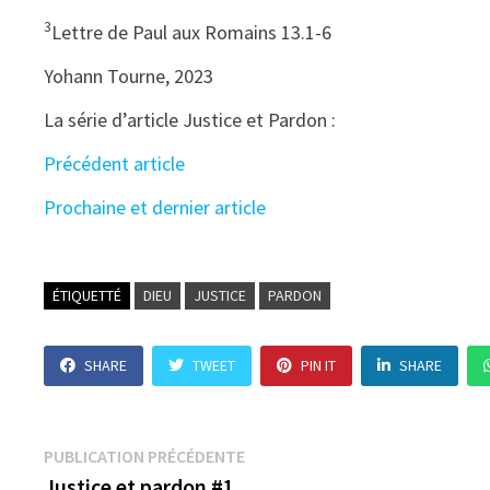
3
Lettre de Paul aux Romains 13.1-6
Yohann Tourne, 2023
La série d’article Justice et Pardon :
Précédent article
Prochaine et dernier article
ÉTIQUETTÉ
DIEU
JUSTICE
PARDON
SHARE
TWEET
PIN IT
SHARE
Navigation
Publication
PUBLICATION PRÉCÉDENTE
précédente :
Justice et pardon #1