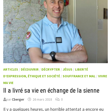
ARTICLES
/
DÉCOUVRIR
/
DÉCRYPTER
/
JÉSUS
/
LIBERTÉ
D’EXPRESSION, ÉTHIQUE ET SOCIÉTÉ
/
SOUFFRANCE ET MAL
/
VIVRE
MA VIE
Il a livré sa vie en échange de la sienne
par
Cberger
26 mars 2018
0
Il y a quelques heures, un horrible attentat a encore eu