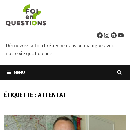
Passer
au
contenu
Facebook
Instagra
Spotif
You
Découvrez la foi chrétienne dans un dialogue avec
notre vie quotidienne
MENU
ÉTIQUETTE :
ATTENTAT