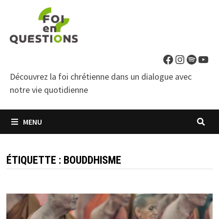
Passer
au
contenu
Facebook
Instagra
Spotif
You
Découvrez la foi chrétienne dans un dialogue avec
notre vie quotidienne
MENU
ÉTIQUETTE :
BOUDDHISME