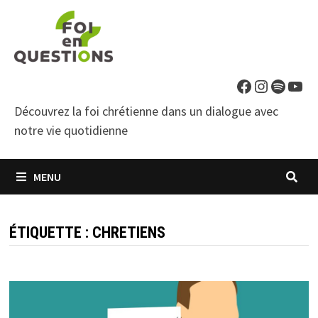
Passer
au
contenu
Facebook
Instagra
Spotif
You
Découvrez la foi chrétienne dans un dialogue avec
notre vie quotidienne
MENU
ÉTIQUETTE :
CHRETIENS