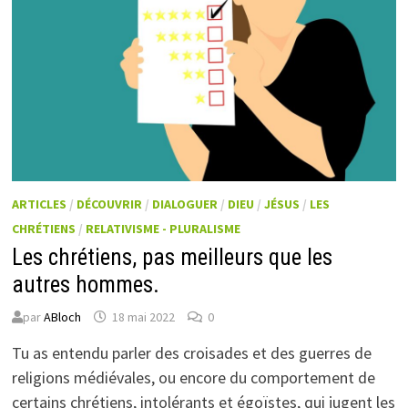
ARTICLES
/
DÉCOUVRIR
/
DIALOGUER
/
DIEU
/
JÉSUS
/
LES
CHRÉTIENS
/
RELATIVISME - PLURALISME
Les chrétiens, pas meilleurs que les
autres hommes.
par
ABloch
18 mai 2022
0
Tu as entendu parler des croisades et des guerres de
religions médiévales, ou encore du comportement de
certains chrétiens, intolérants et égoïstes, qui jugent les