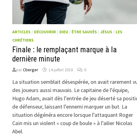
ARTICLES
/
DÉCOUVRIR
/
DIEU
/
ÊTRE SAUVÉS
/
JÉSUS
/
LES
CHRÉTIENS
Finale : le remplaçant marque à la
dernière minute
par
Cberger
14 juillet 2018
0
La situation semblait désespérée, on avait rarement v
des joueurs aussi mauvais. Le capitaine de l’équipe,
Hugo Adam, avait dès l’entrée de jeu déserté sa posit
de défenseur, laissant l’ennemi marquer un but. La
situation dégénéra encore lorsque l’attaquant Roger
Caïn mis un violent « coup de boule » à l’ailier Nicolas
Abel.