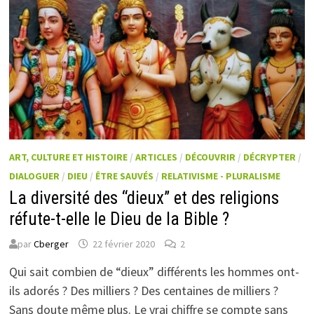
ART, CULTURE ET HISTOIRE
/
ARTICLES
/
DÉCOUVRIR
/
DÉCRYPTER
/
DIALOGUER
/
DIEU
/
ÊTRE SAUVÉS
/
RELATIVISME - PLURALISME
La diversité des “dieux” et des religions
réfute-t-elle le Dieu de la Bible ?
par
Cberger
22 février 2020
2
Qui sait combien de “dieux” différents les hommes ont-
ils adorés ? Des milliers ? Des centaines de milliers ?
Sans doute même plus. Le vrai chiffre se compte sans