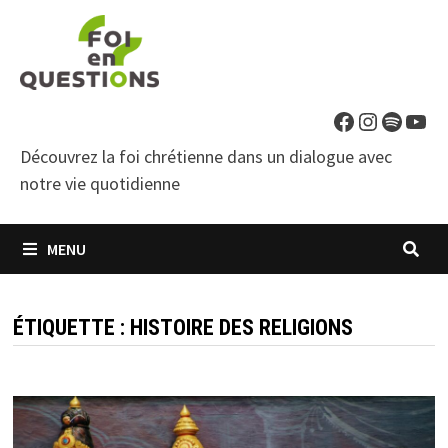
Passer
au
contenu
Facebook
Instagra
Spotif
You
Découvrez la foi chrétienne dans un dialogue avec
notre vie quotidienne
MENU
ÉTIQUETTE :
HISTOIRE DES RELIGIONS