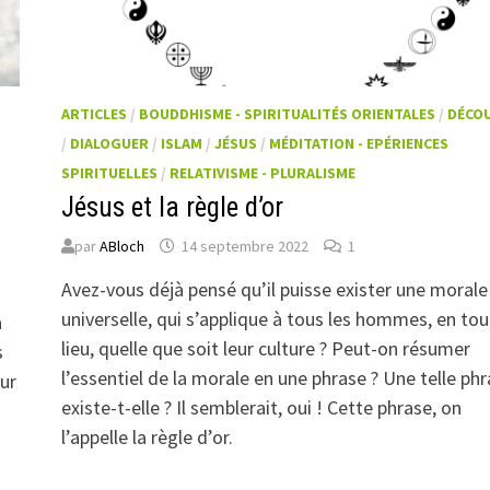
ARTICLES
/
BOUDDHISME - SPIRITUALITÉS ORIENTALES
/
DÉCO
/
DIALOGUER
/
ISLAM
/
JÉSUS
/
MÉDITATION - EPÉRIENCES
SPIRITUELLES
/
RELATIVISME - PLURALISME
Jésus et la règle d’or
par
ABloch
14 septembre 2022
1
Avez-vous déjà pensé qu’il puisse exister une morale
universelle, qui s’applique à tous les hommes, en tou
à
lieu, quelle que soit leur culture ? Peut-on résumer
s
l’essentiel de la morale en une phrase ? Une telle ph
our
existe-t-elle ? Il semblerait, oui ! Cette phrase, on
l’appelle la règle d’or.