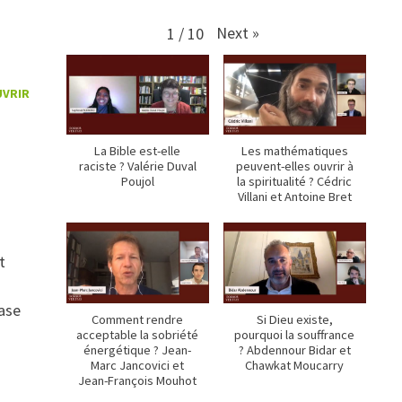
Next
»
1
/
10
UVRIR
La Bible est-elle
Les mathématiques
raciste ? Valérie Duval
peuvent-elles ouvrir à
Poujol
la spiritualité ? Cédric
Villani et Antoine Bret
t
rase
Comment rendre
Si Dieu existe,
acceptable la sobriété
pourquoi la souffrance
énergétique ? Jean-
? Abdennour Bidar et
Marc Jancovici et
Chawkat Moucarry
Jean-François Mouhot