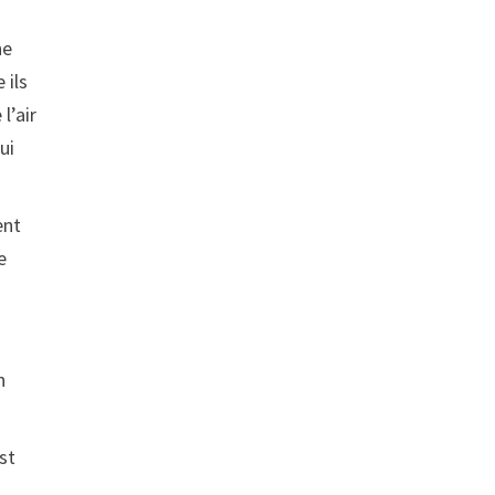
ne
 ils
l’air
ui
ent
e
n
st