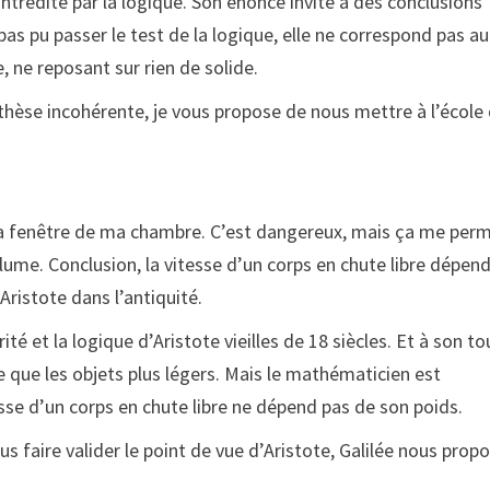
redite par la logique. Son énoncé invite à des conclusions
as pu passer le test de la logique, elle ne correspond pas au
 ne reposant sur rien de solide.
hèse incohérente, je vous propose de nous mettre à l’école
 la fenêtre de ma chambre. C’est dangereux, mais ça me per
plume. Conclusion, la vitesse d’un corps en chute libre dépen
ristote dans l’antiquité.
é et la logique d’Aristote vieilles de 18 siècles. Et à son tour
e que les objets plus légers. Mais le mathématicien est
esse d’un corps en chute libre ne dépend pas de son poids.
s faire valider le point de vue d’Aristote, Galilée nous prop