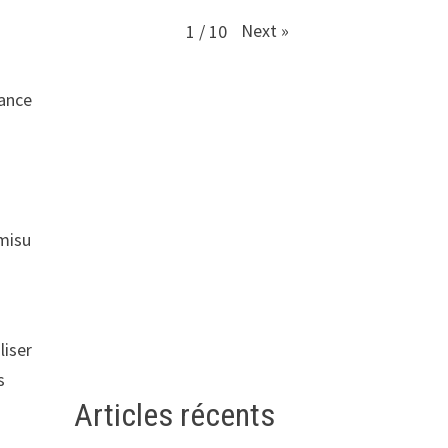
Next
»
1
/
10
dance
amisu
liser
s
Articles récents