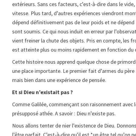
extérieurs. Sans ces facteurs, c’est-à-dire dans le vi
vitesse. Plus tard, d’autres expériences viendront mont
dépend définitivement pas de leur poids et ne dépend au
sont soumis. Ce qui nous induit en erreur par l’observat
vient freiner la chute des objets. Pris en compte, les f
est atteinte plus ou moins rapidement en fonction du 
Cette histoire nous apprend quelque chose de primordia
une place importante. Le premier fait d’armes du père
mais bien dans une expérience de pensée.
Et si Dieu n’existait pas ?
Comme Galilée, commençant son raisonnement avec les
présupposé athée. A savoir : Dieu n’existe pas.
Nous allons tenter de nier l’existence de Dieu. Donnons
l’être parfait. C’est-à-dire qu’il est *un être tel qu’on