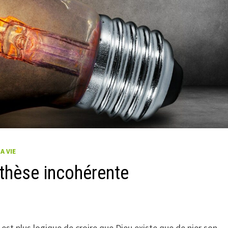
A VIE
othèse incohérente
 est plus logique de croire que Dieu existe que de nier son