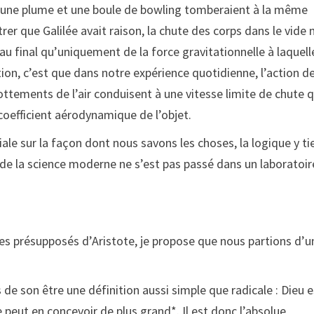
de, une plume et une boule de bowling tomberaient à la même
rer que Galilée avait raison, la chute des corps dans le vide 
 final qu’uniquement de la force gravitationnelle à laquelle
ion, c’est que dans notre expérience quotidienne, l’action de 
rottements de l’air conduisent à une vitesse limite de chute q
coefficient aérodynamique de l’objet.
le sur la façon dont nous savons les choses, la logique y ti
 de la science moderne ne s’est pas passé dans un laboratoir
 présupposés d’Aristote, je propose que nous partions d’u
 de son être une définition aussi simple que radicale : Dieu e
 ne peut en concevoir de plus grand*. Il est donc l’absolue