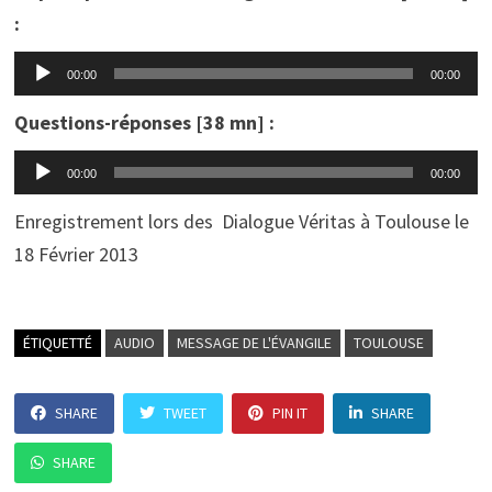
:
Lecteur
00:00
00:00
audio
Questions-réponses [38 mn] :
Lecteur
00:00
00:00
audio
Enregistrement lors des Dialogue Véritas à Toulouse le
18 Février 2013
ÉTIQUETTÉ
AUDIO
MESSAGE DE L'ÉVANGILE
TOULOUSE
SHARE
TWEET
PIN IT
SHARE
SHARE