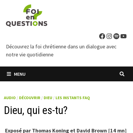
Passer
au
contenu
Facebook
Instagra
Spotif
You
Découvrez la foi chrétienne dans un dialogue avec
notre vie quotidienne
MENU
AUDIO
/
DÉCOUVRIR
/
DIEU
/
LES INSTANTS FAQ
Dieu, qui es-tu?
Exposé par Thomas Koning et David Brown [14 mn]