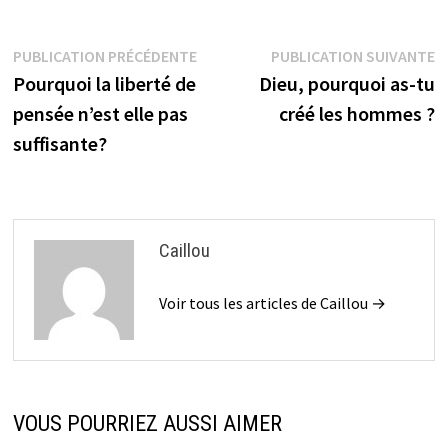
Navigation
Publication
P
PUBLICATION PRÉCÉDENTE
PUBLICATION SUIVANTE
précédente :
su
Pourquoi la liberté de
Dieu, pourquoi as-tu
de
pensée n’est elle pas
créé les hommes ?
l’article
suffisante?
Caillou
Voir tous les articles de Caillou →
VOUS POURRIEZ AUSSI AIMER