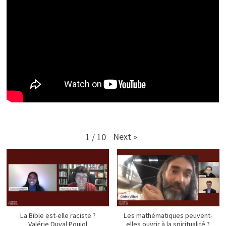
Next
»
1
/
10
La Bible est-elle raciste ?
Les mathématiques peuvent-
Valérie Duval Poujol
elles ouvrir à la spiritualité ?