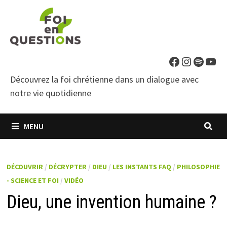
Passer
au
contenu
Facebook
Instagra
Spotif
You
Découvrez la foi chrétienne dans un dialogue avec
notre vie quotidienne
MENU
DÉCOUVRIR
/
DÉCRYPTER
/
DIEU
/
LES INSTANTS FAQ
/
PHILOSOPHIE
- SCIENCE ET FOI
/
VIDÉO
Dieu, une invention humaine ?