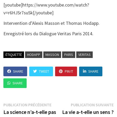
[youtube]https://www.youtube.com/watch?
v=r6HJSr7suSk[/youtube]
Intervention d’Alexis Masson et Thomas Hodapp.
Enregistré lors du Dialogue Veritas Paris 2014.
ÉTIQUETTÉ
HODAPP
MASSON
PARIS
VERITAS
SHARE
TWEET
PIN IT
SHARE
SHARE
Navigation
Publication
P
PUBLICATION PRÉCÉDENTE
PUBLICATION SUIVANTE
précédente :
su
La science n’a-t-elle pas
La vie a-t-elle un sens ?
de