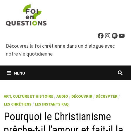
Passer
au
contenu
Facebook
Instagra
Spotif
You
Découvrez la foi chrétienne dans un dialogue avec
notre vie quotidienne
MENU
ART, CULTURE ET HISTOIRE
/
AUDIO
/
DÉCOUVRIR
/
DÉCRYPTER
/
LES CHRÉTIENS
/
LES INSTANTS FAQ
Pourquoi le Christianisme
prêche-t-il l’amour et fait-il la