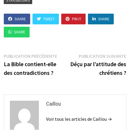
STRASBOURG
SHARE
TWEET
PIN IT
SHARE
SHARE
Navigation
Publication
P
PUBLICATION PRÉCÉDENTE
PUBLICATION SUIVANTE
précédente :
su
La Bible contient-elle
Déçu par l’attitude des
de
des contradictions ?
chrétiens ?
l’article
Caillou
Voir tous les articles de Caillou →