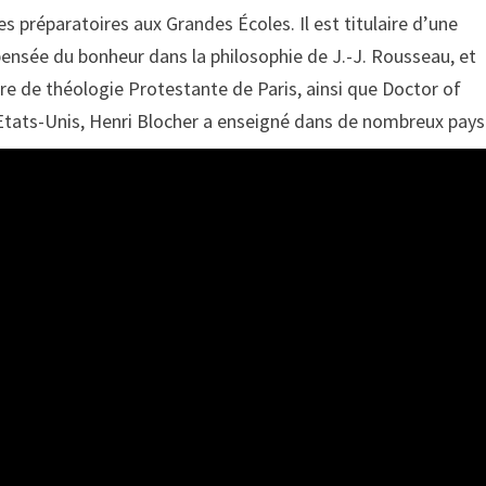
es préparatoires aux Grandes Écoles. Il est titulaire d’une
pensée du bonheur dans la philosophie de J.-J. Rousseau, et
bre de théologie Protestante de Paris, ainsi que Doctor of
Etats-Unis, Henri Blocher a enseigné dans de nombreux pays