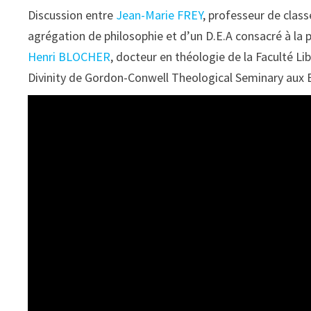
Discussion entre
Jean-Marie FREY
, professeur de class
agrégation de philosophie et d’un D.E.A consacré à la 
Henri BLOCHER
, docteur en théologie de la Faculté Li
Divinity de Gordon-Conwell Theological Seminary aux 