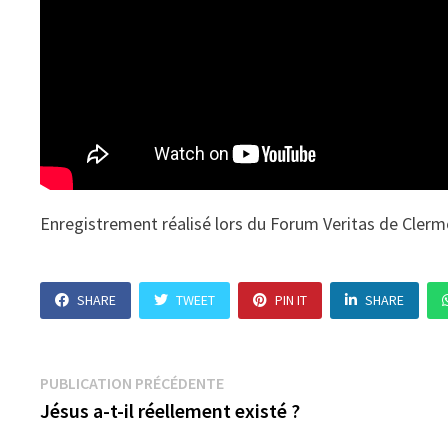
Enregistrement réalisé lors du Forum Veritas de Clerm
SHARE
TWEET
PIN IT
SHARE
Navigation
Publication
PUBLICATION PRÉCÉDENTE
précédente :
Jésus a-t-il réellement existé ?
de