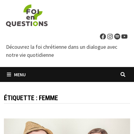
Passer
au
contenu
Facebook
Instagra
Spotif
You
Découvrez la foi chrétienne dans un dialogue avec
notre vie quotidienne
MENU
ÉTIQUETTE :
FEMME