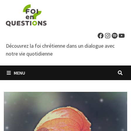
Passer
au
contenu
Facebook
Instagra
Spotif
You
Découvrez la foi chrétienne dans un dialogue avec
notre vie quotidienne
MENU