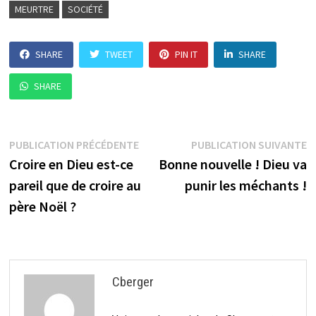
MEURTRE
SOCIÉTÉ
SHARE
TWEET
PIN IT
SHARE
SHARE
Navigation
Publication
P
PUBLICATION PRÉCÉDENTE
PUBLICATION SUIVANTE
précédente :
su
Croire en Dieu est-ce
Bonne nouvelle ! Dieu va
de
pareil que de croire au
punir les méchants !
l’article
père Noël ?
Cberger