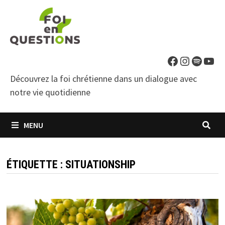
Passer
au
contenu
Facebook
Instagra
Spotif
You
Découvrez la foi chrétienne dans un dialogue avec
notre vie quotidienne
MENU
ÉTIQUETTE :
SITUATIONSHIP