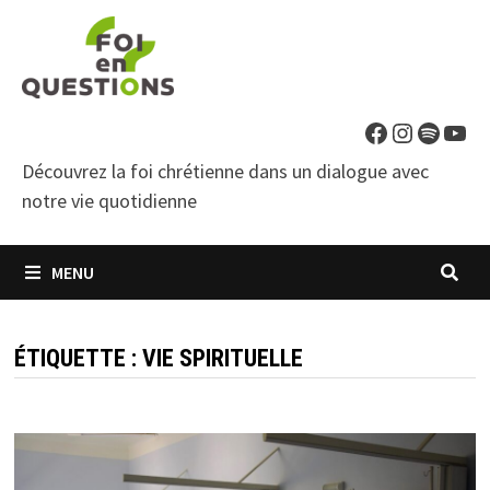
Passer
au
contenu
Facebook
Instagra
Spotif
You
Découvrez la foi chrétienne dans un dialogue avec
notre vie quotidienne
MENU
ÉTIQUETTE :
VIE SPIRITUELLE