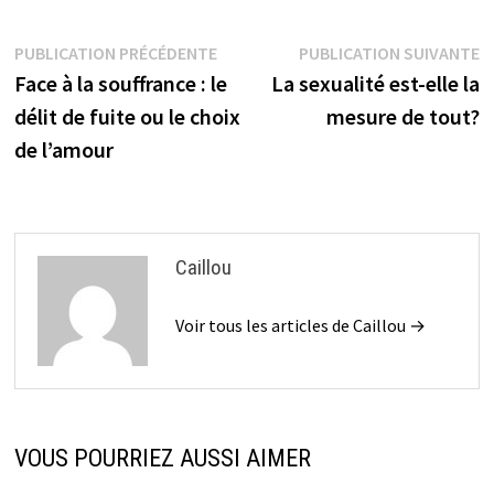
Navigation
Publication
P
PUBLICATION PRÉCÉDENTE
PUBLICATION SUIVANTE
précédente :
su
Face à la souffrance : le
La sexualité est-elle la
de
délit de fuite ou le choix
mesure de tout?
l’article
de l’amour
Caillou
Voir tous les articles de Caillou →
VOUS POURRIEZ AUSSI AIMER