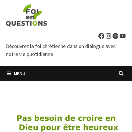
Passer
au
contenu
Facebook
Instagra
Spotif
You
Découvrez la foi chrétienne dans un dialogue avec
notre vie quotidienne
MENU