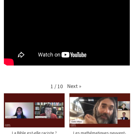
Next
»
1
/
10
La Bible est-elle raciste ?
Les mathématiques peuvent-