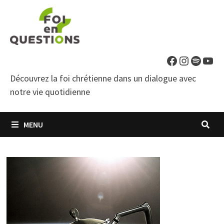
Passer
au
contenu
Facebook
Instagra
Spotif
You
Découvrez la foi chrétienne dans un dialogue avec
notre vie quotidienne
MENU