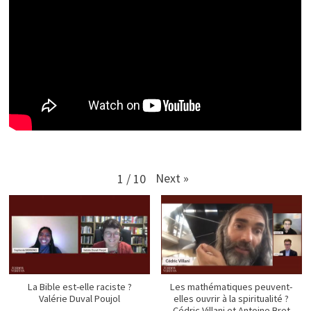
Next
»
1
/
10
La Bible est-elle raciste ?
Les mathématiques peuvent-
Valérie Duval Poujol
elles ouvrir à la spiritualité ?
Cédric Villani et Antoine Bret