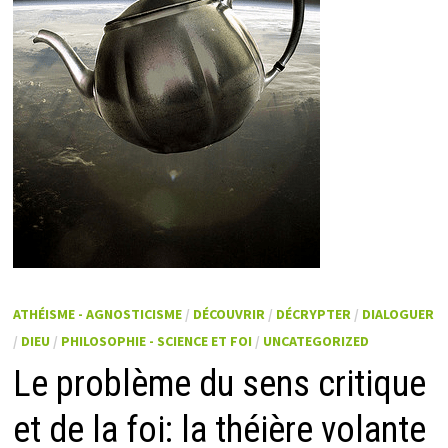
ATHÉISME - AGNOSTICISME
/
DÉCOUVRIR
/
DÉCRYPTER
/
DIALOGUER
/
DIEU
/
PHILOSOPHIE - SCIENCE ET FOI
/
UNCATEGORIZED
Le problème du sens critique
et de la foi: la théière volante