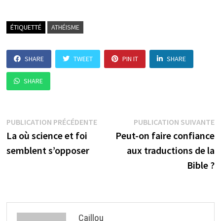
ÉTIQUETTÉ
ATHÉISME
SHARE
TWEET
PIN IT
SHARE
SHARE
Navigation
Publication
P
PUBLICATION PRÉCÉDENTE
PUBLICATION SUIVANTE
précédente :
su
La où science et foi
Peut-on faire confiance
de
semblent s’opposer
aux traductions de la
l’article
Bible ?
Caillou