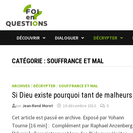
Passer
au
contenu
DÉCOUVRIR
DIALOGUER
DÉCRYPTER
CATÉGORIE :
SOUFFRANCE ET MAL
ARCHIVES
/
DÉCRYPTER
/
SOUFFRANCE ET MAL
Si Dieu existe pourquoi tant de malheurs
par
Jean-René Moret
10 décembre 2013
0
Cet article est passé en archive. Exposé par Yohann
Tourne [16 min] : Complément par Raphael Anzenberg