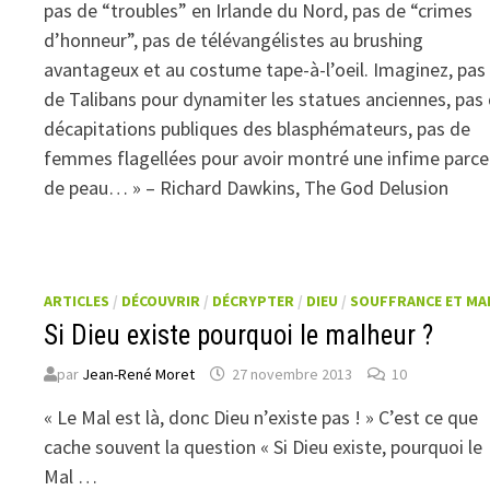
pas de “troubles” en Irlande du Nord, pas de “crimes
d’honneur”, pas de télévangélistes au brushing
avantageux et au costume tape-à-l’oeil. Imaginez, pas
de Talibans pour dynamiter les statues anciennes, pas
décapitations publiques des blasphémateurs, pas de
femmes flagellées pour avoir montré une infime parce
de peau… » – Richard Dawkins, The God Delusion
ARTICLES
/
DÉCOUVRIR
/
DÉCRYPTER
/
DIEU
/
SOUFFRANCE ET MA
Si Dieu existe pourquoi le malheur ?
par
Jean-René Moret
27 novembre 2013
10
« Le Mal est là, donc Dieu n’existe pas ! » C’est ce que
cache souvent la question « Si Dieu existe, pourquoi le
Mal …