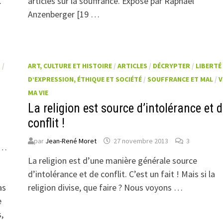
…
articles sur la souffrance. Exposé par Raphael
Anzenberger [19 …
R
/
ART, CULTURE ET HISTOIRE
/
ARTICLES
/
DÉCRYPTER
/
LIBERTÉ
D’EXPRESSION, ÉTHIQUE ET SOCIÉTÉ
/
SOUFFRANCE ET MAL
/
V
MA VIE
La religion est source d’intolérance et 
conflit !
par
Jean-René Moret
27 novembre 2013
3
n…
La religion est d’une manière générale source
d’intolérance et de conflit. C’est un fait ! Mais si la
as
religion divise, que faire ? Nous voyons …
e
,