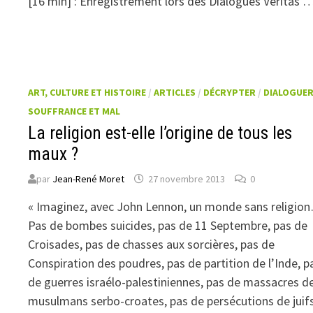
[16 min] : Enregistrement lors des Dialogues Veritas 
ART, CULTURE ET HISTOIRE
/
ARTICLES
/
DÉCRYPTER
/
DIALOGUE
SOUFFRANCE ET MAL
La religion est-elle l’origine de tous les
maux ?
par
Jean-René Moret
27 novembre 2013
0
« Imaginez, avec John Lennon, un monde sans religio
Pas de bombes suicides, pas de 11 Septembre, pas de
Croisades, pas de chasses aux sorcières, pas de
Conspiration des poudres, pas de partition de l’Inde, p
de guerres israélo-palestiniennes, pas de massacres d
musulmans serbo-croates, pas de persécutions de juifs