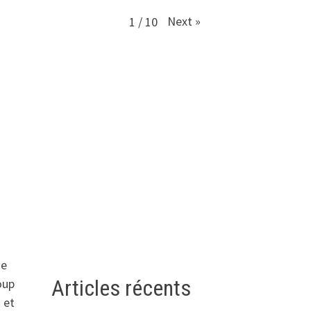
Next
»
1
/
10
me
Articles récents
oup
 et