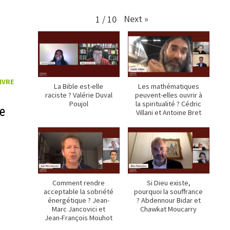
Next
»
1
/
10
IVRE
La Bible est-elle
Les mathématiques
raciste ? Valérie Duval
peuvent-elles ouvrir à
Poujol
la spiritualité ? Cédric
de
Villani et Antoine Bret
Comment rendre
Si Dieu existe,
acceptable la sobriété
pourquoi la souffrance
énergétique ? Jean-
? Abdennour Bidar et
Marc Jancovici et
Chawkat Moucarry
Jean-François Mouhot