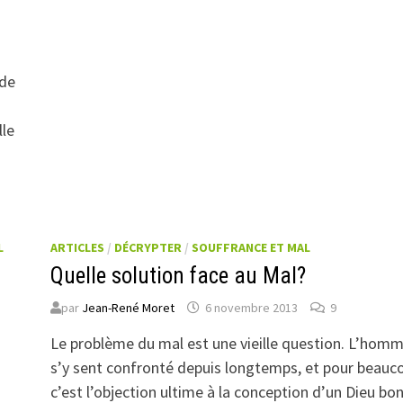
 de
lle
L
ARTICLES
/
DÉCRYPTER
/
SOUFFRANCE ET MAL
Quelle solution face au Mal?
par
Jean-René Moret
6 novembre 2013
9
Le problème du mal est une vieille question. L’hom
s’y sent confronté depuis longtemps, et pour beauc
c’est l’objection ultime à la conception d’un Dieu bon