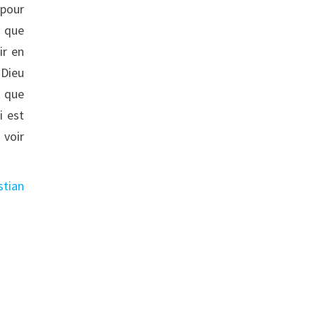
 pour
é que
ir en
 Dieu
t que
i est
 voir
stian