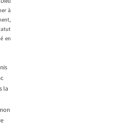
 Dieu
mer à
ment,
tatut
té en
nis
nc
s la
, non
re