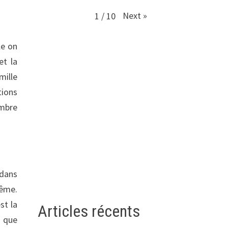
Next
»
1
/
10
le on
et la
mille
tions
embre
 dans
même.
st la
Articles récents
s que