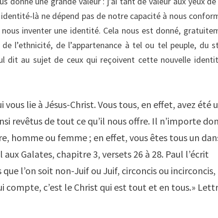
nous donne une grande valeur : j’ai tant de valeur aux yeux de
e identité-là ne dépend pas de notre capacité à nous confor
à nous inventer une identité. Cela nous est donné, gratuite
e l’ethnicité, de l’appartenance à tel ou tel peuple, du s
ul dit au sujet de ceux qui reçoivent cette nouvelle identi
 vous lie à Jésus-Christ. Vous tous, en effet, avez été u
si revêtus de tout ce qu’il nous offre. Il n’importe do
 libre, homme ou femme ; en effet, vous êtes tous un dan
ux Galates, chapitre 3, versets 26 à 28. Paul l’écrit
 que l’on soit non-Juif ou Juif, circoncis ou incirconcis
ui compte, c’est le Christ qui est tout et en tous.» Lett