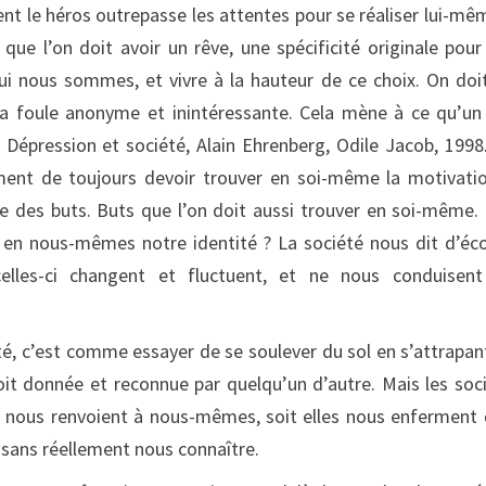
 le héros outrepasse les attentes pour se réaliser lui-mê
ue l’on doit avoir un rêve, une spécificité originale pour
qui nous sommes, et vivre à la hauteur de ce choix. On doi
 la foule anonyme et inintéressante. Cela mène à ce qu’un 
i. Dépression et société, Alain Ehrenberg, Odile Jacob, 1998.
sement de toujours devoir trouver en soi-même la motivati
dre des buts. Buts que l’on doit aussi trouver en soi-même.
r en nous-mêmes notre identité ? La société nous dit d’éc
lles-ci changent et fluctuent, et ne nous conduisent
é, c’est comme essayer de se soulever du sol en s’attrapan
oit donnée et reconnue par quelqu’un d’autre. Mais les soc
es nous renvoient à nous-mêmes, soit elles nous enferment
sans réellement nous connaître.