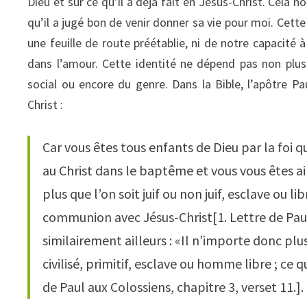
Dieu et sur ce qu’il a déjà fait en Jésus-Christ. Cela 
qu’il a jugé bon de venir donner sa vie pour moi. Cett
une feuille de route préétablie, ni de notre capacité 
dans l’amour. Cette identité ne dépend pas non plus d
social ou encore du genre. Dans la Bible, l’apôtre Pa
Christ :
Car vous êtes tous enfants de Dieu par la foi qui
au Christ dans le baptême et vous vous êtes ain
plus que l’on soit juif ou non juif, esclave ou
communion avec Jésus-Christ[1. Lettre de Paul a
similairement ailleurs : «Il n’importe donc plus
civilisé, primitif, esclave ou homme libre ; ce q
de Paul aux Colossiens, chapitre 3, verset 11.].