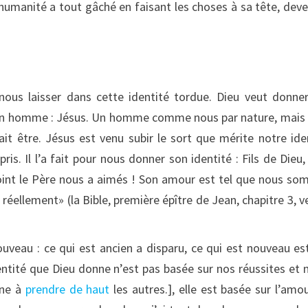
’humanité a tout gâché en faisant les choses à sa tête, dev
nous laisser dans cette identité tordue. Dieu veut donne
nt un homme : Jésus. Un homme comme nous par nature, mais
it être. Jésus est venu subir le sort que mérite notre ide
is. Il l’a fait pour nous donner son identité : Fils de Dieu,
point le Père nous a aimés ! Son amour est tel que nous s
éellement» (la Bible, première épître de Jean, chapitre 3, v
ouveau : ce qui est ancien a disparu, ce qui est nouveau est
entité que Dieu donne n’est pas basée sur nos réussites et 
nne à
prendre de haut
les autres.], elle est basée sur l’amo