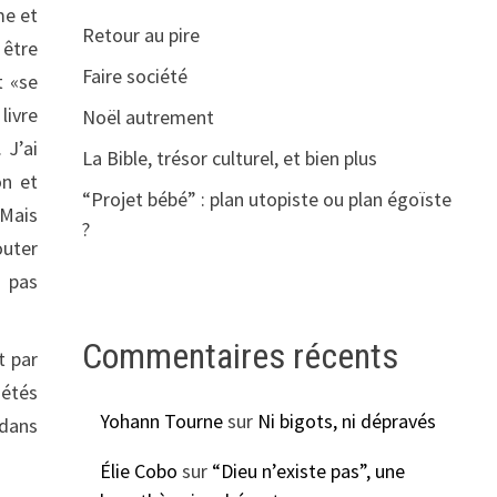
me et
Retour au pire
 être
Faire société
t «se
livre
Noël autrement
 J’ai
La Bible, trésor culturel, et bien plus
on et
“Projet bébé” : plan utopiste ou plan égoïste
 Mais
?
outer
 pas
Commentaires récents
t par
iétés
Yohann Tourne
sur
Ni bigots, ni dépravés
 dans
Élie Cobo
sur
“Dieu n’existe pas”, une