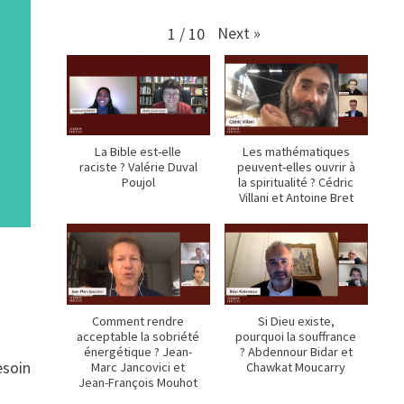
Next
»
1
/
10
La Bible est-elle
Les mathématiques
raciste ? Valérie Duval
peuvent-elles ouvrir à
Poujol
la spiritualité ? Cédric
Villani et Antoine Bret
Comment rendre
Si Dieu existe,
acceptable la sobriété
pourquoi la souffrance
énergétique ? Jean-
? Abdennour Bidar et
esoin
Marc Jancovici et
Chawkat Moucarry
Jean-François Mouhot