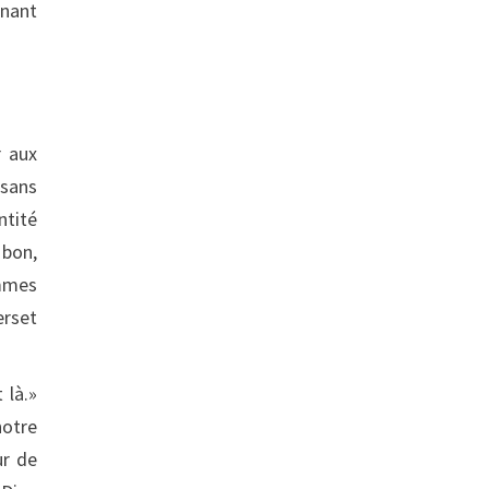
enant
r aux
 sans
ntité
 bon,
ommes
erset
 là.»
notre
ur de