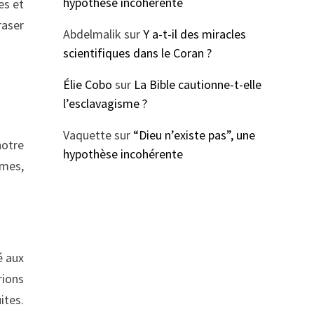
hypothèse incohérente
es et
raser
Abdelmalik
sur
Y a-t-il des miracles
scientifiques dans le Coran ?
Élie Cobo
sur
La Bible cautionne-t-elle
l’esclavagisme ?
Vaquette
sur
“Dieu n’existe pas”, une
notre
hypothèse incohérente
mmes,
é aux
rions
ites.