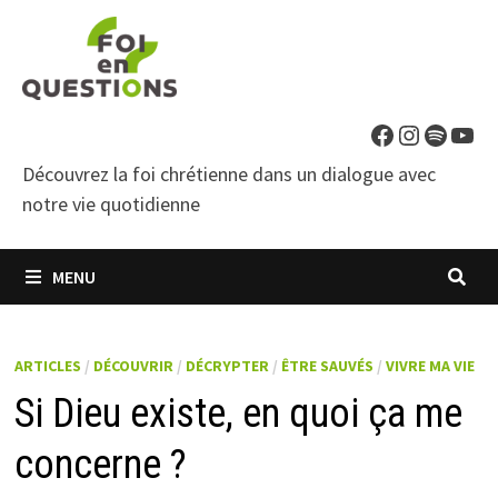
Passer
au
contenu
Facebook
Instagra
Spotif
You
Découvrez la foi chrétienne dans un dialogue avec
notre vie quotidienne
MENU
ARTICLES
/
DÉCOUVRIR
/
DÉCRYPTER
/
ÊTRE SAUVÉS
/
VIVRE MA VIE
Si Dieu existe, en quoi ça me
concerne ?