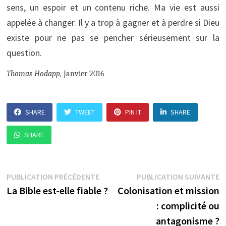
sens, un espoir et un contenu riche. Ma vie est aussi
appelée à changer. Il y a trop à gagner et à perdre si Dieu
existe pour ne pas se pencher sérieusement sur la
question.
Thomas Hodapp,
Janvier 2016
SHARE
TWEET
PIN IT
SHARE
SHARE
Navigation
Publication
P
PUBLICATION PRÉCÉDENTE
PUBLICATION SUIVANTE
précédente :
su
La Bible est-elle fiable ?
Colonisation et mission
de
: complicité ou
l’article
antagonisme ?