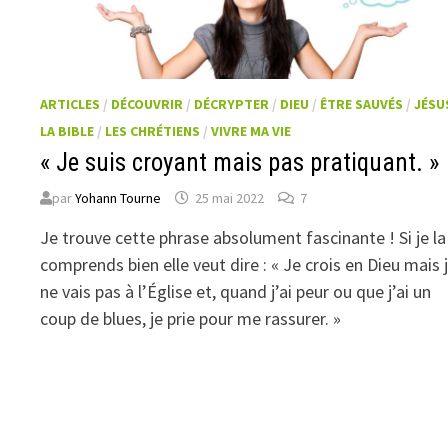
ARTICLES
/
DÉCOUVRIR
/
DÉCRYPTER
/
DIEU
/
ÊTRE SAUVÉS
/
JÉSU
LA BIBLE
/
LES CHRÉTIENS
/
VIVRE MA VIE
« Je suis croyant mais pas pratiquant. »
par
Yohann Tourne
25 mai 2022
7
Je trouve cette phrase absolument fascinante ! Si je la
comprends bien elle veut dire : « Je crois en Dieu mais 
ne vais pas à l’Église et, quand j’ai peur ou que j’ai un
coup de blues, je prie pour me rassurer. »