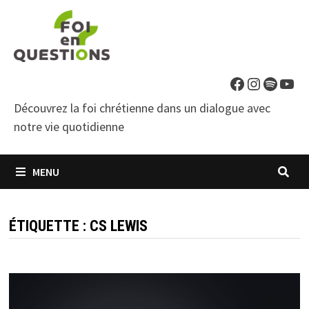
Passer
au
contenu
Facebook
Instagra
Spotif
You
Découvrez la foi chrétienne dans un dialogue avec
notre vie quotidienne
MENU
ÉTIQUETTE :
CS LEWIS