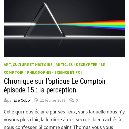
ART, CULTURE ET HISTOIRE
/
ARTICLES
/
DÉCRYPTER
/
LE
COMPTOIR
/
PHILOSOPHIE - SCIENCE ET FOI
Chronique sur l’optique Le Comptoir
épisode 15 : la perception
par
Élie Cobo
22 février 2023
0
Celle qui nous éclaire par ses feux, sans laquelle nous n’y
voyons plus clair, la lumière à des secrets bien cachés à
nous confesser. Si comme saint Thomas vous vous