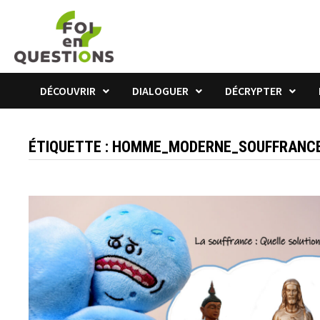
Passer
au
contenu
DÉCOUVRIR
DIALOGUER
DÉCRYPTER
ÉTIQUETTE :
HOMME_MODERNE_SOUFFRANC