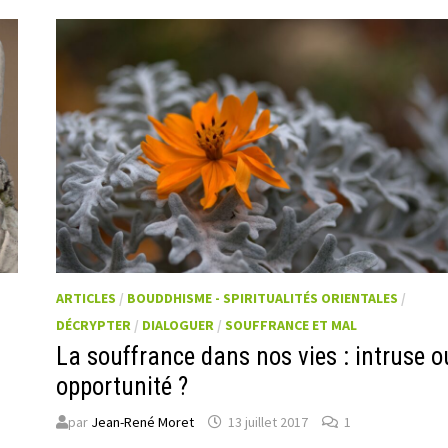
ARTICLES
/
BOUDDHISME - SPIRITUALITÉS ORIENTALES
/
DÉCRYPTER
/
DIALOGUER
/
SOUFFRANCE ET MAL
La souffrance dans nos vies : intruse o
opportunité ?
par
Jean-René Moret
13 juillet 2017
1