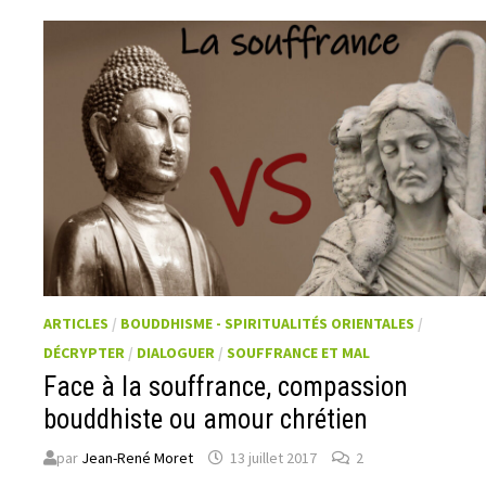
ARTICLES
/
BOUDDHISME - SPIRITUALITÉS ORIENTALES
/
DÉCRYPTER
/
DIALOGUER
/
SOUFFRANCE ET MAL
Face à la souffrance, compassion
bouddhiste ou amour chrétien
par
Jean-René Moret
13 juillet 2017
2