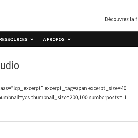
Découvrez la f
RESSOURCES
A PROPOS
Audio
class=”lcp_excerpt” excerpt_tag=span excerpt_size=40
humbnail=yes thumbnail_size=200,100 numberposts=-1