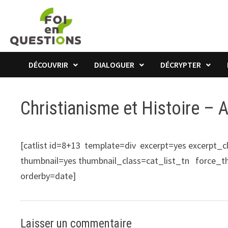
Passer
au
contenu
DÉCOUVRIR
DIALOGUER
DÉCRYPTER
Christianisme et Histoire – 
[catlist id=8+13 template=div excerpt=yes excerpt_
thumbnail=yes thumbnail_class=cat_list_tn force_t
orderby=date]
Laisser un commentaire