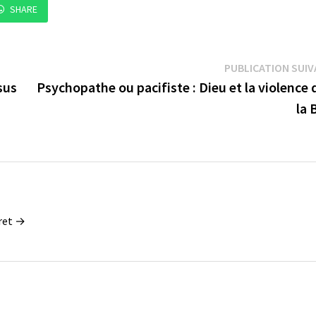
SHARE
PUBLICATION SUI
sus
Psychopathe ou pacifiste : Dieu et la violence
la 
oret →