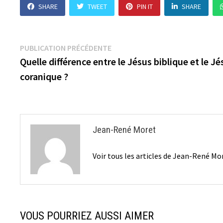
SHARE
TWEET
PIN IT
SHARE
Navigation
Publication
PUBLICATION PRÉCÉDENTE
précédente :
Quelle différence entre le Jésus biblique et le Jé
de
coranique ?
l’article
Jean-René Moret
Voir tous les articles de Jean-René M
VOUS POURRIEZ AUSSI AIMER