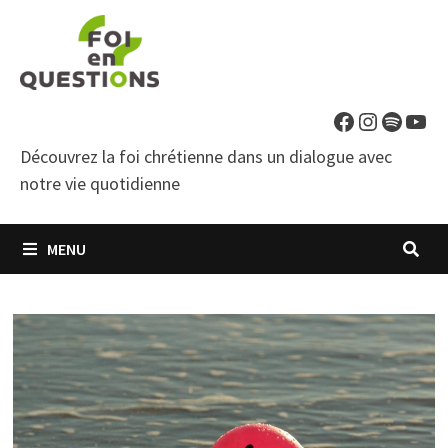
Passer
au
contenu
Facebook
Instagra
Spotif
You
Découvrez la foi chrétienne dans un dialogue avec
notre vie quotidienne
MENU