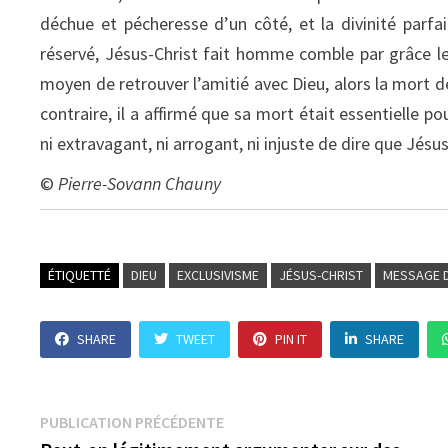
déchue et pécheresse d’un côté, et la divinité parfai
réservé, Jésus-Christ fait homme comble par grâce le f
moyen de retrouver l’amitié avec Dieu, alors la mort de
contraire, il a affirmé que sa mort était essentielle po
ni extravagant, ni arrogant, ni injuste de dire que Jésus
©
Pierre-Sovann Chauny
ÉTIQUETTÉ
DIEU
EXCLUSIVISME
JÉSUS-CHRIST
MESSAGE D
SHARE
TWEET
PIN IT
SHARE
Navigation
Publication
PUBLICATION PRÉCÉDENTE
précédente :