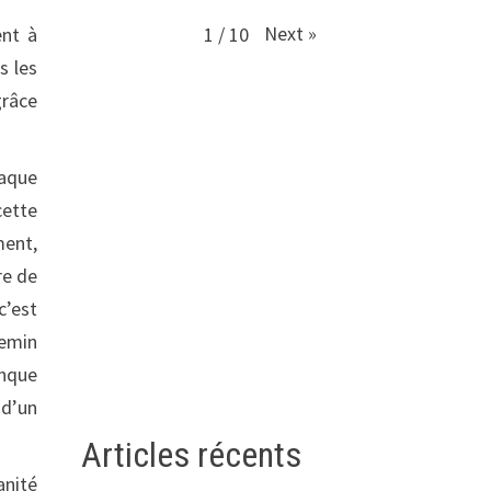
Next
»
1
/
10
ent à
s les
grâce
haque
cette
ment,
re de
c’est
hemin
onque
 d’un
Articles récents
anité