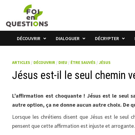
Passer
au
contenu
DÉCOUVRIR
DIALOGUER
DÉCRYPTER
ARTICLES
/
DÉCOUVRIR
/
DIEU
/
ÊTRE SAUVÉS
/
JÉSUS
Jésus est-il le seul chemin v
L’affirmation est choquante ! Jésus est le seul s
autre option, ça ne donne aucun autre choix. De que
Lorsque les chrétiens disent que Jésus est le seul c
pensent que cette affirmation est injuste et arrogante