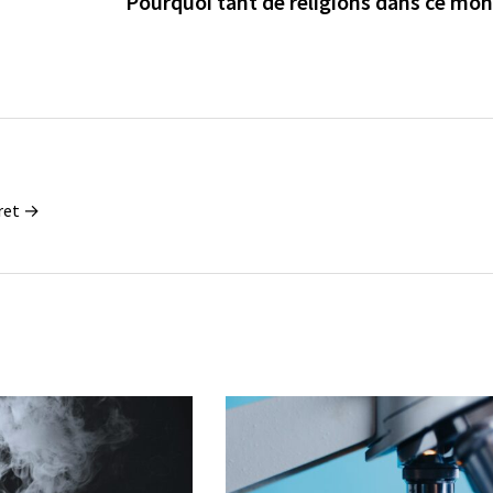
Pourquoi tant de religions dans ce mon
oret →