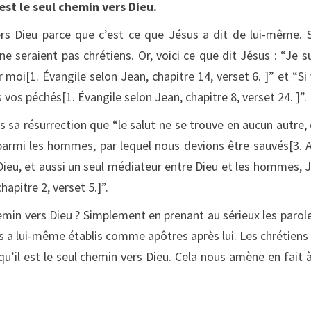
est le seul chemin vers Dieu.
rs Dieu parce que c’est ce que Jésus a dit de lui-même. S
ne seraient pas chrétiens. Or, voici ce que dit Jésus : “Je su
r moi[1. Évangile selon Jean, chapitre 14, verset 6. ]” et “Si
vos péchés[1. Évangile selon Jean, chapitre 8, verset 24. ]”.
 sa résurrection que “le salut ne se trouve en aucun autre, c
 parmi les hommes, par lequel nous devions être sauvés[3. 
ul Dieu, et aussi un seul médiateur entre Dieu et les hommes, 
apitre 2, verset 5.]”.
in vers Dieu ? Simplement en prenant au sérieux les parol
 a lui-même établis comme apôtres après lui. Les chrétiens
’il est le seul chemin vers Dieu. Cela nous amène en fait 