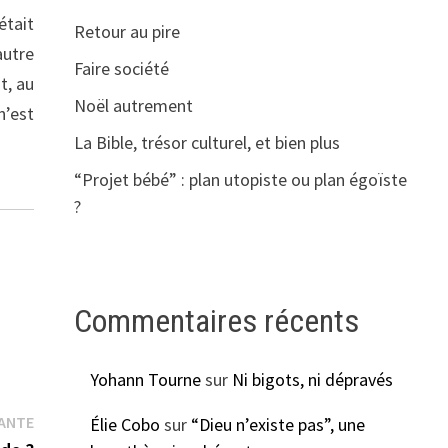
était
Retour au pire
autre
Faire société
t, au
Noël autrement
n’est
La Bible, trésor culturel, et bien plus
“Projet bébé” : plan utopiste ou plan égoïste
?
Commentaires récents
Yohann Tourne
sur
Ni bigots, ni dépravés
Publication
VANTE
Élie Cobo
sur
“Dieu n’existe pas”, une
suivante :