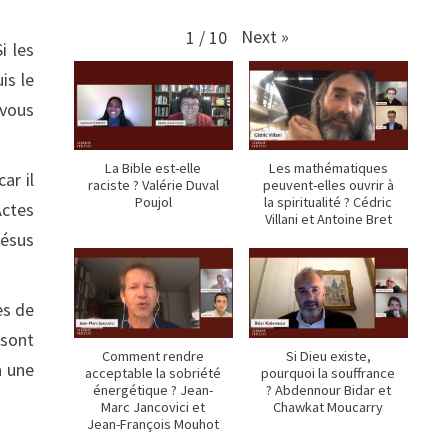
Next
»
1
/
10
i les
is le
 vous
La Bible est-elle
Les mathématiques
ar il
raciste ? Valérie Duval
peuvent-elles ouvrir à
Poujol
la spiritualité ? Cédric
Actes
Villani et Antoine Bret
Jésus
es de
 sont
Comment rendre
Si Dieu existe,
à une
acceptable la sobriété
pourquoi la souffrance
énergétique ? Jean-
? Abdennour Bidar et
Marc Jancovici et
Chawkat Moucarry
Jean-François Mouhot