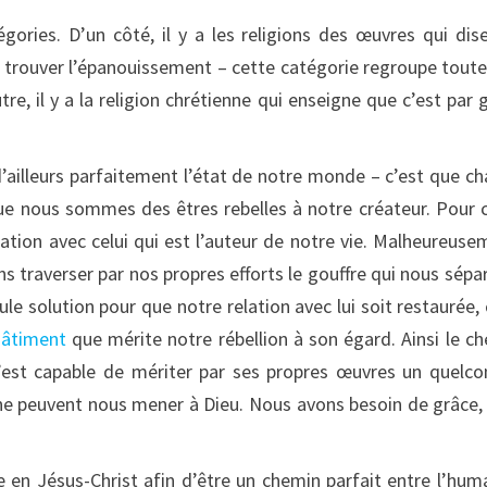
gories. D’un côté, il y a les religions des œuvres qui dis
u trouver l’épanouissement – cette catégorie regroupe toute
utre, il y a la religion chrétienne qui enseigne que c’est par 
 d’ailleurs parfaitement l’état de notre monde – c’est que c
ue nous sommes des êtres rebelles à notre créateur. Pour 
tion avec celui qui est l’auteur de notre vie. Malheureuse
s traverser par nos propres efforts le gouffre qui nous sépa
ule solution pour que notre relation avec lui soit restaurée, 
châtiment
que mérite notre rébellion à son égard. Ainsi le c
’est capable de mériter par ses propres œuvres un quelc
 ne peuvent nous mener à Dieu. Nous avons besoin de grâce,
e en Jésus-Christ afin d’être un chemin parfait entre l’hum