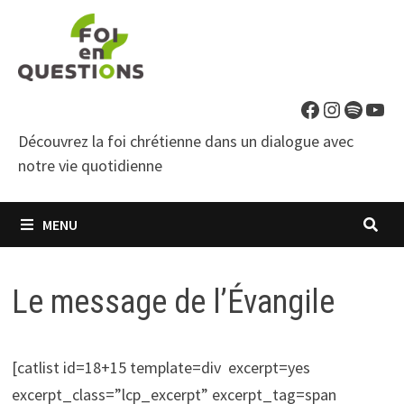
Passer
au
contenu
Facebook
Instagra
Spotif
You
Découvrez la foi chrétienne dans un dialogue avec
notre vie quotidienne
MENU
Le message de l’Évangile
[catlist id=18+15 template=div excerpt=yes
excerpt_class=”lcp_excerpt” excerpt_tag=span