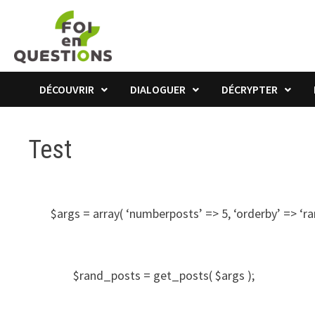
Passer
au
contenu
DÉCOUVRIR
DIALOGUER
DÉCRYPTER
Test
$args = array( ‘numberposts’ => 5, ‘orderby’ => ‘rand
$rand_posts = get_posts( $args );