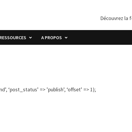
Découvrez la f
RESSOURCES
A PROPOS
’, ‘post_status’ => ’publish’, ‘offset’ => 1);