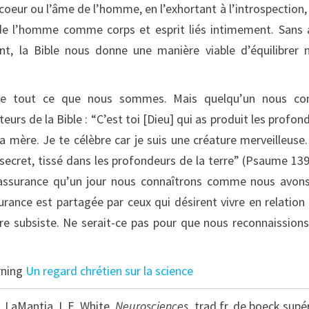
 coeur ou l’âme de l’homme, en l’exhortant à l’introspection,
de l’homme comme corps et esprit liés intimement. Sans 
t, la Bible nous donne une manière viable d’équilibrer 
 de tout ce que nous sommes. Mais quelqu’un nous con
teurs de la Bible : “C’est toi [Dieu] qui as produit les profon
 mère. Je te célèbre car je suis une créature merveilleuse
n secret, tissé dans les profondeurs de la terre” (Psaume 139
son assurance qu’un jour nous connaîtrons comme nous avon
urance est partagée par ceux qui désirent vivre en relation
ère subsiste. Ne serait-ce pas pour que nous reconnaission
arning
Un regard chrétien sur la science
. LaMantia, L.E. White,
Neurosciences
, trad.fr. de boeck supér