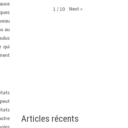
cause
Next
»
1
/
10
iques
rveau
au au
mulus
e qui
mment
états
 peut
états
Articles récents
autre
moins