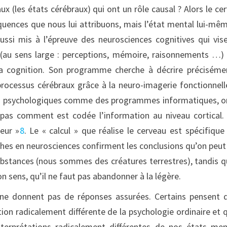
ux (les états cérébraux) qui ont un rôle causal ? Alors le ce
uences que nous lui attribuons, mais l’état mental lui-mê
ussi mis à l’épreuve des neurosciences cognitives qui vis
s (au sens large : perceptions, mémoire, raisonnements …)
 cognition. Son programme cherche à décrire préciséme
processus cérébraux grâce à la neuro-imagerie fonctionnell
ssus psychologiques comme des programmes informatiques, o
 pas comment est codée l’information au niveau cortical.
eur »
8
. Le « calcul » que réalise le cerveau est spécifique
rches en neurosciences confirment les conclusions qu’on peut 
bstances (nous sommes des créatures terrestres), tandis q
n sens, qu’il ne faut pas abandonner à la légère.
l, ne donnent pas de réponses assurées. Certains pensent 
tion radicalement différente de la psychologie ordinaire et 
nterprétations radicalement différentes de nos états me