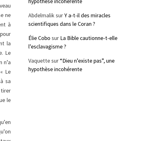
hypothèse incohérente
rveau
me ne
Abdelmalik
sur
Y a-t-il des miracles
scientifiques dans le Coran ?
ent à
 pour
Élie Cobo
sur
La Bible cautionne-t-elle
nt la
l’esclavagisme ?
e. Le
Vaquette
sur
“Dieu n’existe pas”, une
n n’a
hypothèse incohérente
 « Le
 à sa
tirer
ue le
qu’en
qu’on
ntaux