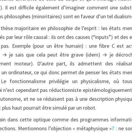
s). Il est difficile également d’imaginer comment une subs
ins philosophes (minoritaires) sont en faveur d’un tel dualism
 thèse majoritaire en philosophie de l’esprit : les états me
s par leur rôle causal : ils ont des causes (“inputs”) et des e
pas. Exemple (pour un être humain) : une fibre C est ac
) → je sais que cela peut être grave (idem) → je décroc
ent moteur). D’autre part, ils admettent des réalisat
 un ordinateur, ce qui donc permet de penser les états me
Le fonctionnalisme privilégie un physicalisme, où tou
i n’est cependant pas réductionniste epistémologiquement 
 autonome, et ne se réduisent pas à une description physiq
 plus haut pourrait être simulé par un robot.
main dans cette optique comme des programmes informat
bjections. Mentionnons l’objection « métaphysique »
7
: ne so