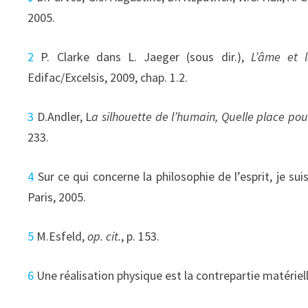
2005.
2
P. Clarke dans L. Jaeger (sous dir.),
L’âme et l
Edifac/Excelsis, 2009, chap. 1.2.
3
D.Andler, L
a silhouette de l’humain, Quelle place po
233.
4
Sur ce qui concerne la philosophie de l’esprit, je sui
Paris, 2005.
5
M.Esfeld,
op. cit.
, p. 153.
6
Une réalisation physique est la contrepartie matériel