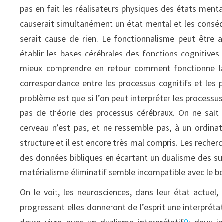
pas en fait les réalisateurs physiques des états menta
causerait simultanément un état mental et les conséq
serait cause de rien. Le fonctionnalisme peut être a
établir les bases cérébrales des fonctions cognitive
mieux comprendre en retour comment fonctionne la
correspondance entre les processus cognitifs et les 
problème est que si l’on peut interpréter les proce
pas de théorie des processus cérébraux. On ne sait
cerveau n’est pas, et ne ressemble pas, à un ordinat
structure et il est encore très mal compris. Les reche
des données bibliques en écartant un dualisme des su
matérialisme éliminatif semble incompatible avec le bo
On le voit, les neurosciences, dans leur état actue
progressant elles donneront de l’esprit une interpréta
devra vivre avec un dualisme interprétatif
9
: deux i