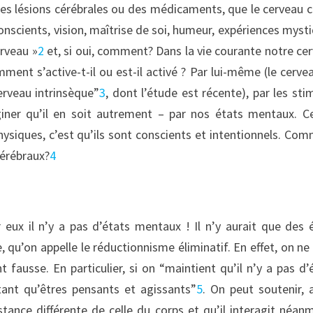
 des lésions cérébrales ou des médicaments, que le cerveau 
s conscients, vision, maîtrise de soi, humeur, expériences myst
erveau »
2
et, si oui, comment? Dans la vie courante notre ce
ent s’active-t-il ou est-il activé ? Par lui-même (le cerve
erveau intrinsèque”
3
, dont l’étude est récente), par les sti
iner qu’il en soit autrement – par nos états mentaux. C
siques, c’est qu’ils sont conscients et intentionnels. Co
cérébraux?
4
 eux il n’y a pas d’états mentaux ! Il n’y aurait que des 
e, qu’on appelle le réductionnisme éliminatif. En effet, on ne
 fausse. En particulier, si on “maintient qu’il n’y a pas d’
tant qu’êtres pensants et agissants”
5
. On peut soutenir, 
stance différente de celle du corps et qu’il interagit néan