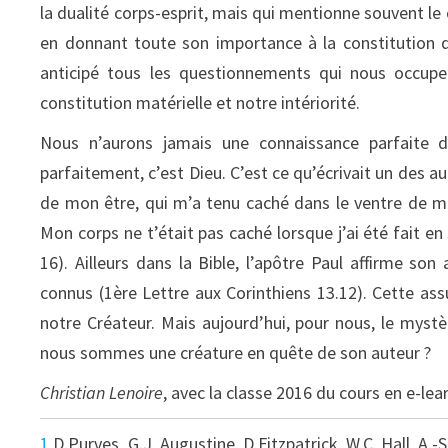
la dualité corps-esprit, mais qui mentionne souvent le
en donnant toute son importance à la constitution 
anticipé tous les questionnements qui nous occupen
constitution matérielle et notre intériorité.
Nous n’aurons jamais une connaissance parfaite
parfaitement, c’est Dieu. C’est ce qu’écrivait un des au
de mon être, qui m’a tenu caché dans le ventre de ma
Mon corps ne t’était pas caché lorsque j’ai été fait e
16). Ailleurs dans la Bible, l’apôtre Paul affirme 
connus (1ère Lettre aux Corinthiens 13.12). Cette ass
notre Créateur. Mais aujourd’hui, pour nous, le myst
nous sommes une créature en quête de son auteur ?
Christian Lenoire
, avec la classe 2016 du cours en e-le
1
D.Purves, G.J. Augustine, D.Fitzpatrick, W.C. Hall, A.-S