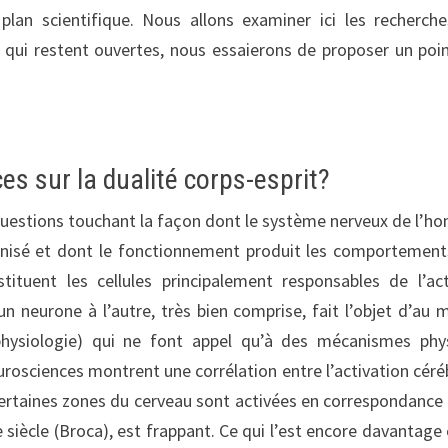
 plan scientifique. Nous allons examiner ici les recherch
s qui restent ouvertes, nous essaierons de proposer un poi
s sur la dualité corps-esprit?
e questions touchant la façon dont le système nerveux de l’
anisé et dont le fonctionnement produit les comportement
tuent les cellules principalement responsables de l’act
n neurone à l’autre, très bien comprise, fait l’objet d’au 
hysiologie) qui ne font appel qu’à des mécanismes phy
rosciences montrent une corrélation entre l’activation céré
certaines zones du cerveau sont activées en correspondance
e siècle (Broca), est frappant. Ce qui l’est encore davantage 