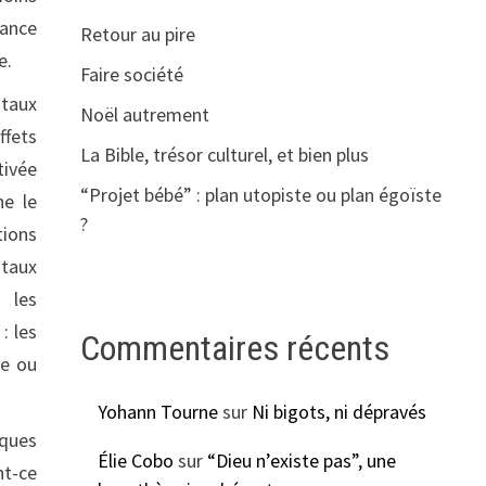
tance
Retour au pire
e.
Faire société
ntaux
Noël autrement
ffets
La Bible, trésor culturel, et bien plus
tivée
“Projet bébé” : plan utopiste ou plan égoïste
he le
?
ions
ntaux
s les
: les
Commentaires récents
ue ou
Yohann Tourne
sur
Ni bigots, ni dépravés
iques
Élie Cobo
sur
“Dieu n’existe pas”, une
nt-ce