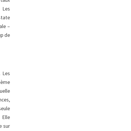
. Les
state
ale –
up de
. Les
blème
uelle
nces,
seule
 Elle
e sur