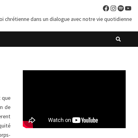
Facebook
Instagra
Spotif
You
oi chrétienne dans un dialogue avec notre vie quotidienne
t que
on de
èrent
quité
orps-