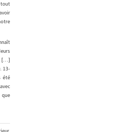
 tout
avoir
notre
naît
deurs
. […]
. 13-
s été
 avec
s que
ieur,