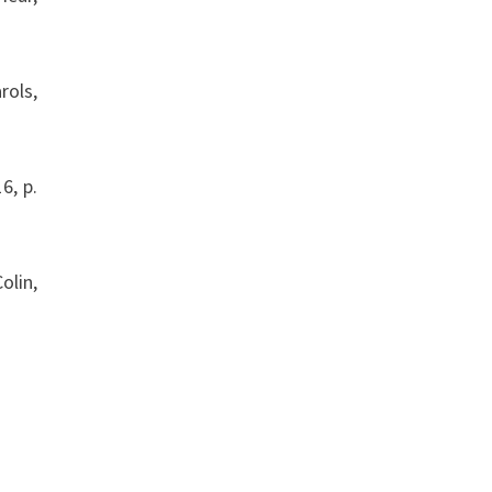
rols,
6, p.
olin,