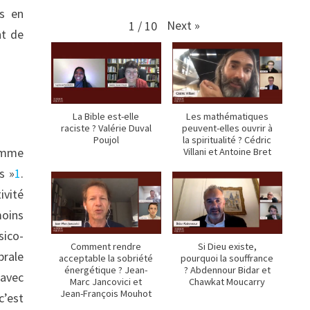
es en
Next
»
1
/
10
nt de
La Bible est-elle
Les mathématiques
raciste ? Valérie Duval
peuvent-elles ouvrir à
Poujol
la spiritualité ? Cédric
homme
Villani et Antoine Bret
s »
1
.
ivité
moins
sico-
Comment rendre
Si Dieu existe,
brale
acceptable la sobriété
pourquoi la souffrance
énergétique ? Jean-
? Abdennour Bidar et
 avec
Marc Jancovici et
Chawkat Moucarry
Jean-François Mouhot
c’est